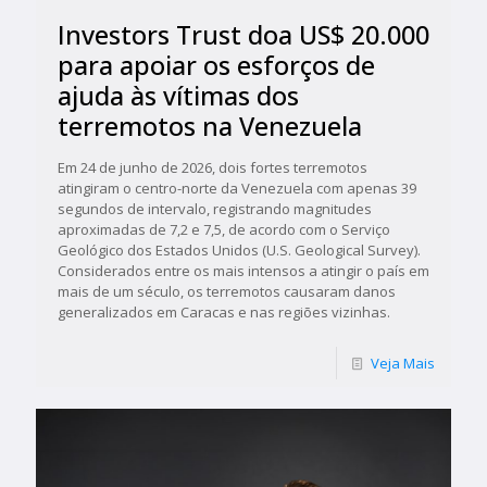
Investors Trust doa US$ 20.000
para apoiar os esforços de
ajuda às vítimas dos
terremotos na Venezuela
Em 24 de junho de 2026, dois fortes terremotos
atingiram o centro-norte da Venezuela com apenas 39
segundos de intervalo, registrando magnitudes
aproximadas de 7,2 e 7,5, de acordo com o Serviço
Geológico dos Estados Unidos (U.S. Geological Survey).
Considerados entre os mais intensos a atingir o país em
mais de um século, os terremotos causaram danos
generalizados em Caracas e nas regiões vizinhas.
Veja Mais