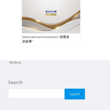
International Investment “得獎者
的故事”
AM Best
Search
Search