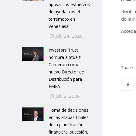
apoyar los esfuerzos
Recibi
de ayuda tras el
de la i
terremoto en
Venezuela
Acceda
July 24, 2026
Investors Trust
nombra a Stuart
Cameron como
Share
nuevo Director de
Distribución para
EMEA
July 2, 2026
Toma de decisiones
en las etapas finales
de la planificación
financiera: sucesión,