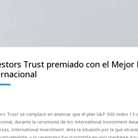
estors Trust premiado con el Mejor
ernacional
ors Trust se complace en anunciar que el plan S&P 500 Index 15 
cional, durante la ceremonia de los International Investment Awar
nzas, International Investment. Ante la situación por la que atra
 virtualmente, y la ceremonia fue trasmitida en vivo mediante Yo