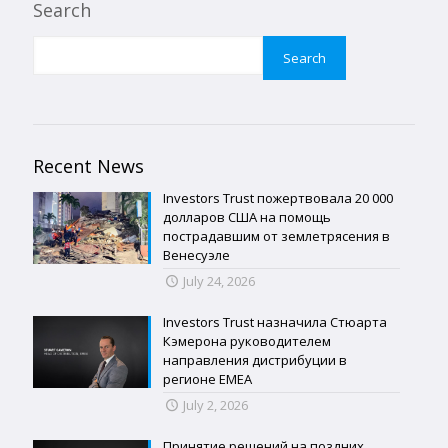
Search
Search
Recent News
Investors Trust пожертвовала 20 000
долларов США на помощь
пострадавшим от землетрясения в
Венесуэле
July 24, 2026
Investors Trust назначила Стюарта
Кэмерона руководителем
направления дистрибуции в
регионе EMEA
July 2, 2026
Принятие решений на поздних