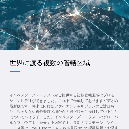
世界に渡る複数の管轄区域
インベスターズ・トラストがご提供する複数管轄区域のプロモー
ションビデオができました。これまで作成しておりますビデオの
最新版です。将来に向けたファイナンシャルプランのご計画時、
他に類を見ない複数管轄区域からの選択肢をご提供していること
についてハイライトした、インベスターズ・トラストのグローバ
ルな立ち位置をご紹介する内容です。最新のプロモーションやニ
ュース等は、YouTubeのチャンネル登録やSNS掲載情報でお見逃