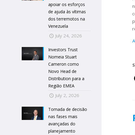
apoiar os esforços
n
de ajuda às vítimas
c
dos terremotos na
p
Venezuela
r
July 24, 2026
A
Investors Trust
Nomeia Stuart
Cameron como
Novo Head de
Distribution para a
Região EMEA
July 2, 2026
Tomada de decisão
nas fases mais
avançadas do
planejamento