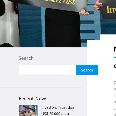
Search
Search
O
p
i
Recent News
p
Investors Trust doa
c
US$ 20.000 para
r