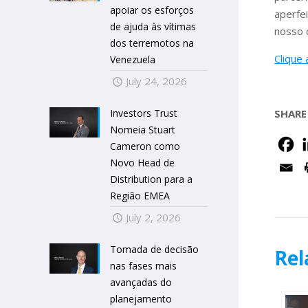
apoiar os esforços
aperfe
de ajuda às vítimas
nosso 
dos terremotos na
Clique 
Venezuela
July 24, 2026
Investors Trust
SHARE
Nomeia Stuart
Cameron como
Novo Head de
Distribution para a
Região EMEA
July 2, 2026
Tomada de decisão
Rel
nas fases mais
avançadas do
planejamento