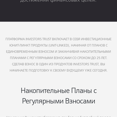
ПЛАТФОРМА INVESTORS TRUST ВКЛЮЧАЕТ В СЕБЯ ИНВЕСТИЦИОННЫЕ
ЮНИТ-ЛИНКТ ПРОДУКТЫ (UNIT-LINKED), НАЧИНАЯ ОТ ПЛАНОВ С
ЕДИНОВРЕМЕННЫМ ВЗНОСОМ И ЗАКАНЧИВАЯ НАКОПИТЕЛЬНЫМИ
ПЛАНАМИ С РЕГУЛЯРНЫМИ ВЗНОСАМИ СО СРОКОМ ДО 25 ЛЕТ.
СДЕЛАВ ВЗНОС В ОДИН ИЗ ПРОДУКТОВ INVESTORS TRUST, ВЫ
НАЧИНАЕТЕ ПОДГОТОВКУ К СВОЕМУ БУДУЩЕМУ УЖЕ СЕГОДНЯ.
Накопительные Планы с
Регулярными Взносами