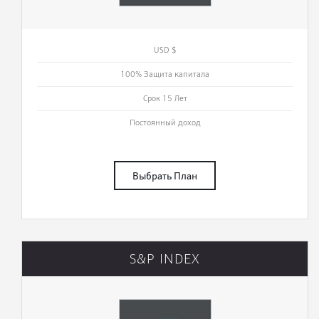
USD $
100% Защита капитала
Срок 15 Лет
Постоянный доход
Выбрать План
S&P INDEX