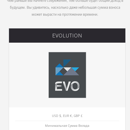
Чем раньше Вы начнете сбережения, тем больше будет общий доход в
будущем. Вы удивитесь, насколько даже небольшая сумма взноса
может вырасти на протяжении времени.
EVOLUTION
USD $, EUR €, GBP £
Минимальная Cумма Вклада