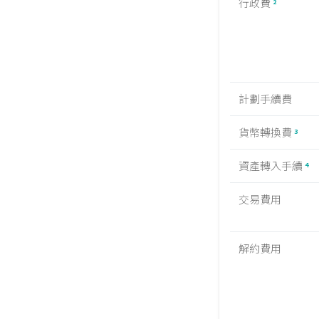
行政費
2
計劃手續費
貨幣轉換費
3
資產轉入手續
4
交易費用
解約費用