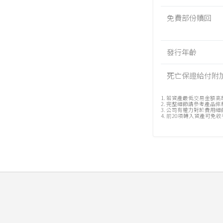
免費部份贖回
發行年齡
死亡保證給付附
1. 若資產最低交易金額
2. 完整細節請參考產品
3. 公司有權力對於費用
4. 前20項轉入資產可免收