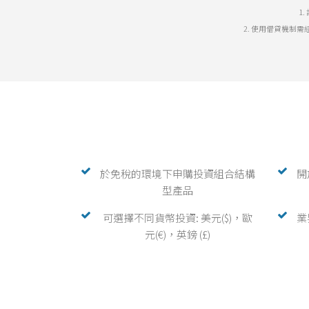
1
2. 使用借貸機制
於免稅的環境下申購投資組合結構
開
型產品
可選擇不同貨幣投資: 美元($)，歐
業
元(€)，英鎊 (£)