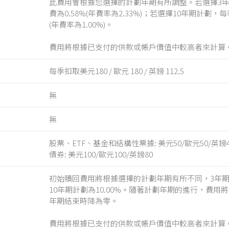
此費用會根據您選擇的計劃年期有所調整。若選擇3
費為0.58%(年費率為2.33%)；若選擇10年期計劃，每
(年費率為1.00%)。
費用將根據已支付的供款或帳戶價值中較高者來計算
每季扣取美元180 / 歐元 180 / 英鎊 112.5
無
無
股票、ETF、基金和結構性票據: 美元50/歐元50/英鎊4
債券: 美元100/歐元100/英鎊80
初始贖回費用將根據選擇的計劃年期有所不同，3年期計
10年期計劃為10.00%。隨著計劃年期的進行，費用
年期結束時降為零。
費用將根據已支付的供款或帳戶價值中較高者來計算