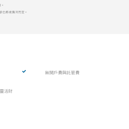
頁。
金額也將視情況而定。
無開戶費與託管費
靈活財