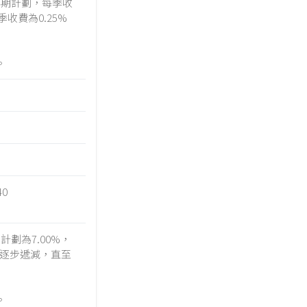
年期計劃，每季收
季收費為0.25%
。
0
劃為7.00%，
將逐步遞減，直至
。