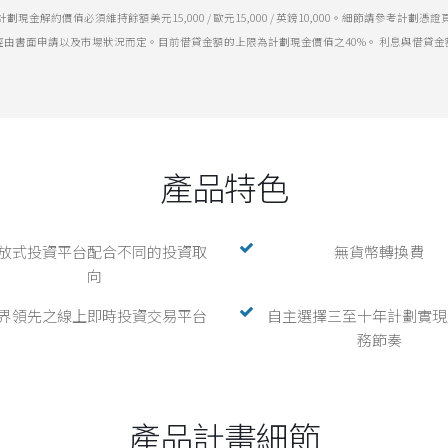
. 計劃現金解約價值必須維持餘額美元15,000 / 歐元15,000 / 英鎊10,000。細節請參考計劃憑證
需經由書面申請以及市場狀況而定。目前借貸金額的上限為計劃現金價值之40%。 利息與借貸
產品特色
放式投資平台配合不同的投資取
無貨幣轉換費
向
界領先之線上即時投資交易平台
自主選擇三至十年計劃實現
務節奏
產品計畫細節