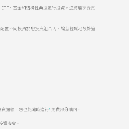
債券、ETF、基金和結構性票據進行投資。您將能享受真
地配置不同投資於您投資組合內，讓您輕鬆地設計適
投資提領。您也能隨時進行
免費部分贖回。
1
投資機會。