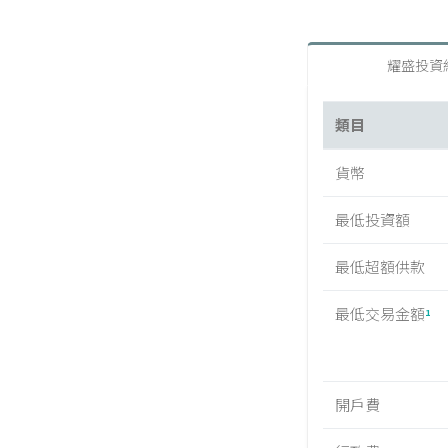
耀盛投資
類目
貨幣
最低投資額
最低超額供款
最低交易金額
1
開戶費