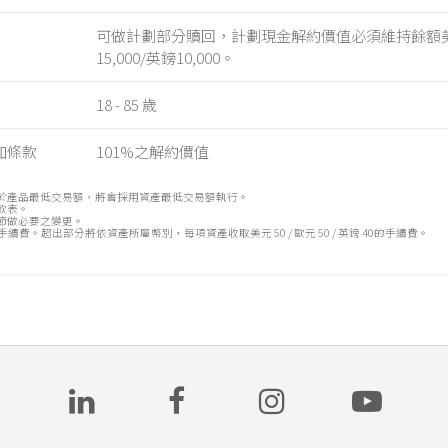
可做計劃部分贖回，計劃現金解約價值必須維持餘額美元1
15,000/英鎊10,000。
18 - 85 歲
加條款
101%之解約價值
高於產品最低交易額，將會採用資產最低交易額執行。
條款表。
細節做必要之變更。
手續費。超出部分將依資產所屬幣別，每項資產收取美元 50 / 歐元 50 / 英鎊 40的手續費。