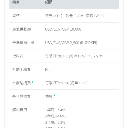
類目
細節
貨幣
美元USD $ - 歐元 EUR € - 英鎊 GBP £
最低供款額
USD/EUR/GBP 10,000
最低增額供款
USD/EUR/GBP 2,500 (附加計劃)
行政費
每季扣取0.4% (每年1.6%) ，1 - 5 年
計劃手續費
NIL
計劃結構費
每季扣取 0.3% (每年1.2%)
1
基金轉換費
免費
2
解約費用
1年底 - 6.4%
2年底 - 4.8%
3年底 - 3.2%