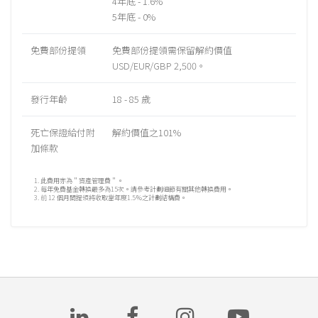
4年底 - 1.6%
5年底 - 0%
免費部份提領
免費部份提領需保留解約價值
USD/EUR/GBP 2,500。
發行年齡
18 - 85 歲
死亡保證給付附
解約價值之101%
加條款
1. 此費用亦為＂資產管理費＂。
2. 每年免費基金轉換最多為15次。請參考計劃細節有關其他轉換費用。
3. 前 12 個月間提領將收取當年度1.5％之計劃結構費。