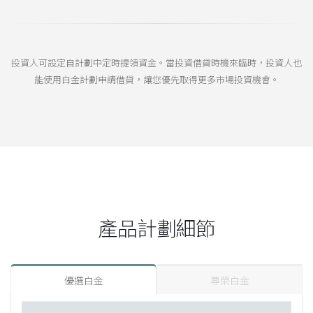
投資人可設定自計劃中定時提領資金。當投資借貸時機來臨時，投資人也
能使用白金計劃申請借貸，讓您優先取得更多市場投資機會。
產品計劃細節
優選白金
尊榮白金